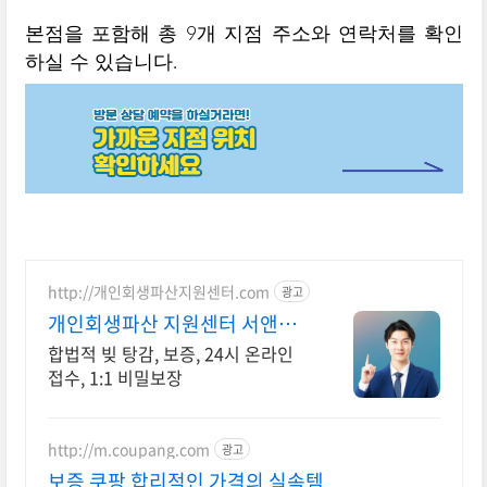
본점을 포함해 총 9개 지점 주소와 연락처를 확인
하실 수 있습니다.
http://개인회생파산지원센터.com
광고
개인회생파산 지원센터 서앤율
빚탕감 모든 채무 해결
합법적 빚 탕감, 보증, 24시 온라인
접수, 1:1 비밀보장
http://m.coupang.com
광고
보증 쿠팡 합리적인 가격의 실속템