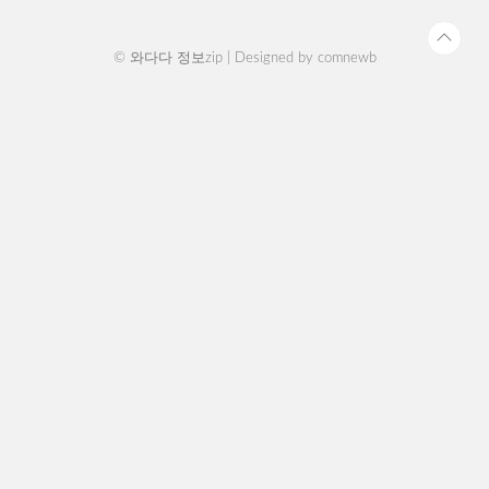
품이나 서비스를 구매할 때 최종적으로 부담하는
세금입니..
© 와다다 정보zip | Designed by
comnewb