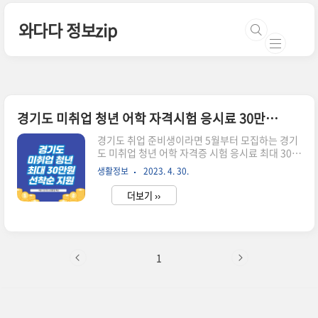
본문 바로가기
와다다 정보zip
경기도 미취업 청년 어학 자격시험 응시료 30만원 지원 신청방법
경기도 취업 준비생이라면 5월부터 모집하는 경기
도 미취업 청년 어학 자격증 시험 응시료 최대 30만
원 지원 사업을 잊지 말고 신청해 주시길 바랍니다.
생활정보
2023. 4. 30.
5월 1일부터 지역 예산에 따라 선찬순으로 마감한
다고 하니 서둘러 주셔야겠죠? 경기도일자리재단
더보기 ››
통합접수시스템에서 신청가능합니다. 선착순마감!
30만원 응시료 지원 놓칠 수 없죠? 접수페이지 이
동 *비고: 5월 1일부터 모집 중이나 정확시 모집 시
간은 발표되지 않아서 신청페이지를 수시로 접속해
서 확인이 필요합니다. 경기도 미취업청년 어학 자
1
격시험 응시료 지원대상 ■ 지원 대상: 미취업 청년
만 18세 ~ 34세 ■구비 서류: 주민등록초본, 건강
보험자격듣실확인서, 응시증빙 서류 (성적표 or응
시확인서), 영수증, 통장사본 >>주민등록초본 온라