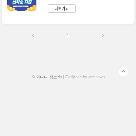
서 본인의 조건을 체크하고 ..
5월 1일부터 지역 예산에 따라 선찬순으로 마감한
다고 하니 서둘러 주셔야겠죠? 경기도일자리재단
더보기 ››
통합접수시스템에서 신청가능합니다. 선착순마감!
30만원 응시료 지원 놓칠 수 없죠? 접수페이지 이
동 *비고: 5월 1일부터 모집 중이나 정확시 모집 시
간은 발표되지 않아서 신청페이지를 수시로 접속해
서 확인이 필요합니다. 경기도 미취업청년 어학 자
1
격시험 응시료 지원대상 ■ 지원 대상: 미취업 청년
만 18세 ~ 34세 ■구비 서류: 주민등록초본, 건강
보험자격듣실확인서, 응시증빙 서류 (성적표 or응
시확인서), 영수증, 통장사본 >>주민등록초본 온라
인 발급 바로가기 ..
© 와다다 정보zip | Designed by
comnewb