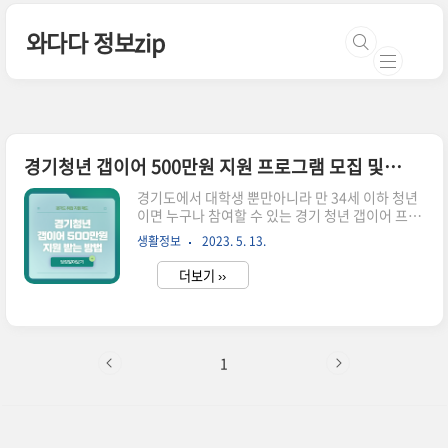
본문 바로가기
와다다 정보zip
경기청년 갭이어 500만원 지원 프로그램 모집 및 신청방법
경기도에서 대학생 뿐만아니라 만 34세 이하 청년
이면 누구나 참여할 수 있는 경기 청년 갭이어 프로
그램을 모집을 시작했습니다. 1기, 2기 신청을 나
생활정보
2023. 5. 13.
눠서 받는데 모집 기간은 동일하니 본문 내용 상세
히 읽어보시고 신청하시길 바랍니다. 경기청년 갭
더보기 ››
이어 프로그램 소개 진로 고민이 많은 청년들 대상
으로 스스로 하고 싶은 일을 기획하고 도전할 수 있
게 1인당 300만원이나 중간 심사에 따라 최대 500
만원 지원금을 지원하는 프로그램입니다. 대학생
재/휴학생 뿐만 아니라 이직을 고민하는 청년들도
1
참여할 수 있어서 참여 대상의 폭이 넓습니다. 프로
그램은 평일, 주말 선택할 수 있으며 갭이어 프로그
램 상세한 설명은 첨부파일이나 본문을 통해 확인
해 주세요! 갭이어 프로그램 모집 내용 1기와 2기