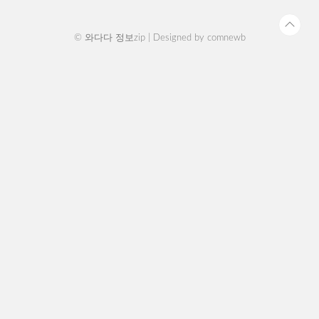
국제운전면허증 온라인 발급 방법접속: ..
© 와다다 정보zip | Designed by
comnewb