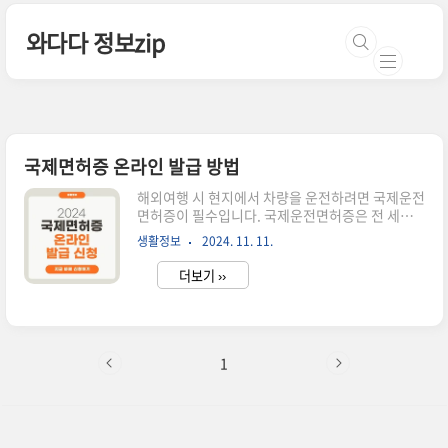
본문 바로가기
와다다 정보zip
국제면허증 온라인 발급 방법
해외여행 시 현지에서 차량을 운전하려면 국제운전
면허증이 필수입니다. 국제운전면허증은 전 세계
여러 나라에서 운전할 수 있도록 허가된 문서로, 여
생활정보
2024. 11. 11.
행 중 편리함을 제공합니다. 특히 온라인 발급 절차
의 간편함 덕분에 많은 여행객이 이를 선호합니다.
더보기 ››
이번 포스팅에서는 온라인과 오프라인 발급 절차를
자세히 소개하고 준비물 알려드립니다!👉🏻한국도
로교통공단 홈페이지국제운전면허증 발급국제운
전면허증이란?국제운전면허증은 한국에서 발급된
운전면허증 소지자가 해외에서 단기간 동안 운전할
1
수 있도록 허가하는 문서입니다. 이는 제네바 협약
(1949년)과 비엔나 협약(1968년)에 따라 만들어
졌으며, 전 세계 100여 개국에서 통용됩니다. 참고
로 우리나라는 제네바 협약국에 속한다고 합니다.