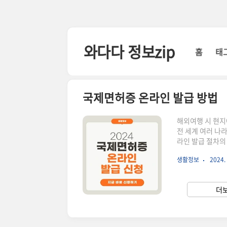
본문 바로가기
와다다 정보zip
홈
태
국제면허증 온라인 발급 방법
해외여행 시 현
전 세계 여러 나
라인 발급 절차의
오프라인 발급 절
생활정보
2024. 
국제운전면허증 
지자가 해외에서 
년)과 비엔나 협약
더보
로 우리나라는 제