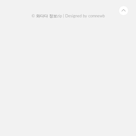
나이로 해석하면 된다고 하니 참고해 주시길..
© 와다다 정보zip | Designed by
comnewb