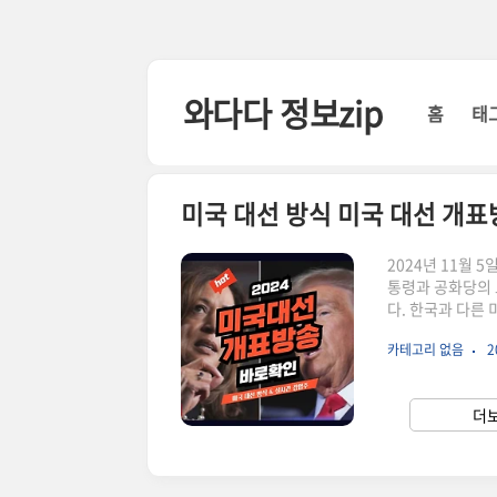
본문 바로가기
와다다 정보zip
홈
태
미국 대선 방식 미국 대선 개표
2024년 11월 
통령과 공화당의 
다. 한국과 다른
:)실시간 CNN
카테고리 없음
2
11월 6일 오전 
요 방송사에서 개
대선 소식이 전하고
더보
일이 걸려서 이번