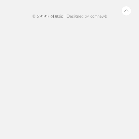
교통카드 전용 신용카드 또는 체..
© 와다다 정보zip | Designed by
comnewb