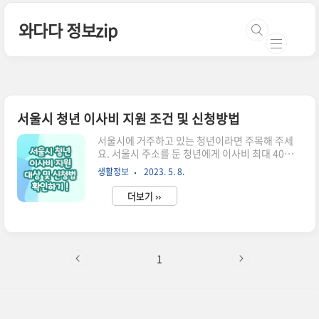
본문 바로가기
와다다 정보zip
서울시 청년 이사비 지원 조건 및 신청방법
서울시에 거주하고 있는 청년이라면 주목해 주세
요. 서울시 주소를 둔 청년에게 이사비 최대 40만원
을 지원한다고 발표했습니다. 이사비 지원 대상조
생활정보
2023. 5. 8.
건과 신청방법 알려드릴테니 서울에 거주 중인 청
년분들은 조건 확인 후 신청하시길 바랍니다. 공고
더보기 ››
문 상세 읽기 2023 서울시 청년 이사비지원 모집
내용 학업, 취업의 이유로 이사가 잦은 청년들의 주
거비 부담을 줄이기 위해 부동산 중개보수비와 이
사비를 지원하는 제도로 최대 40만원을 지원합니
다. 지원 규모 : 5,000명 지급 방법: 개인 계좌로 입
1
금 모집 기간: 2023년 5월 9일 10시 ~ 6월 9일 18
시까지 서류 심사 발표: 7월 중 예정 이의 신청: 서
류 합격 발표 후 이의신청 역시 7월 예정 최종 심사
및 지원금 지급일: 8월 예정 비고: 공통적으로 모..