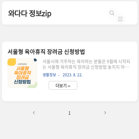
본문 바로가기
와다다 정보zip
서울형 육아휴직 장려금 신청방법
서울시에 거주하는 육아하는 분들은 9월에 시작되
는 서울형 육아휴직 장려금 신청방법 놓치지 마세
요! 가구별 중위소득 150% 기준과 제출서류 한 번
생활정보
2023. 8. 22.
에 알려드릴테니 확인하시고 9월 1일부터 신청페
이지 바로 접속하시길 바랍니다. 육아휴직장려금
더보기 ››
신청방법 신청 개시일 : 2023. 9. 1 ~ 신청 페이지 :
서울시 몽땅정보 만능키 홈페이지 신청하기 몽땅정
보 만능키 바로가기> 지원조건 신청일 기준 서울시
에 1년 이상 거주한 사람 (주민등록 등록 기준입니
다) 고용보험 가입 6개월 이상인 근로자 육아휴직
1
시작일 기준 : 2023년 1월 1일부터 적용 중위소득
150% 이하 육아 휴직자 [중위소득 150% 확인하
기] 장려금 기준 1인 6개월 육아휴직한 경우 60만
원 지급 6개월 이상 육아휴직 연장한 경우 ? 60만