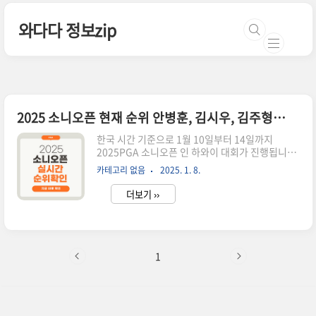
본문 바로가기
와다다 정보zip
2025 소니오픈 현재 순위 안병훈, 김시우, 김주형, 이경훈
한국 시간 기준으로 1월 10일부터 14일까지
2025PGA 소니오픈 인 하와이 대회가 진행됩니다.
스포티비 중계는 10일 오전 8시부터 중계일정이
카테고리 없음
2025. 1. 8.
잡혀있습니다. 라운드별 중계일정과 실시간 생중
계를 보고 싶으신 분들은 아래에서 바로 확인하세
더보기 ››
요!👉🏻소니 오픈 실시간 중계2025 소니오픈 현재
순위진행되고 있는 소니오픈 인 하와이는 2025년
첫 풀 필드 대회로 더 센트리 경기 때 59명 선수만
출전한 것과 달리 총 144명의선수들이 출전합니
다. 2025PGA 개막전 더 센트리에서 우승했던 일
1
본선수 마쓰야마 히데키 선수도 소니 오픈 인 하와
이에 출전합니다. 특히 안병훈 선수는 2024년 소니
오픈에서 아쉽게 준우승을 기록한 바 있어서 올해
2025년 소니오픈에서 우승을 다시 노릴 수 있을지