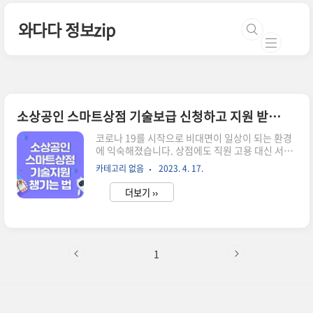
본문 바로가기
와다다 정보zip
소상공인 스마트상점 기술보급 신청하고 지원 받는법
코로나 19를 시작으로 비대면이 일상이 되는 환경
에 익숙해졌습니다. 상점에도 직원 고용 대신 서빙
로봇, 키오스트가 채워지고 이제 무인상점들도 많
카테고리 없음
2023. 4. 17.
아졌습니다. 이런 환경에 맞게 소상공인 스마트상
점 홈페이지에서 기술보급 사업을 발표 후 참가 업
더보기 ››
체를 모집 중입니다. 지원대상부터 신청 방법까지
빠르게 설명해 드리겠습니다. 소상공인 스마트상
점 홈페이지에서 신청을 받고 있습니다. 스마트상
점 기술보급 모집 개요 1. 신청 기간: 4/17 (월) ~
5/14 (일), 오후 18시 마감 2. 지원 대상: 신청일 기
1
준 현재 영업 중인 점포 (독립 점포, 프랜차이즈 가
맹점 포함) 3. 지원 규모 구분 내용 지원금액/지원
규모 일반형 중점 혹은 특화기술 1개 이상 도입하
는 매장 *기초지원 기술 단독도입은 불가 공급가액