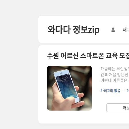
본문 바로가기
와다다 정보zip
홈
태
수원 어르신 스마트폰 교육 모
요즘에는 무인점포
간혹 처음 방문한
이런데 어른들은 
스마트폰 교육생을
카테고리 없음
2
마트폰 교육인 경
완료라 서둘러 확인
집 완료 시 마감 2
더보
용: 스마트폰 기초