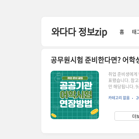
본문 바로가기
와다다 정보zip
홈
태
공무원시험 준비한다면? 어학성
취업 준비생에게 
표됐습니다. 참고
만 해당됩니다. 
하실 분들은 어학
카테고리 없음
2
국가고시센터에서 
연장할 수 있는 
확인하시길 바랍니
더보
적 사전등록제도는