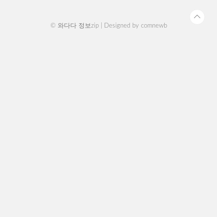
littlestar.com 에너지 캐시백 아..
© 와다다 정보zip | Designed by
comnewb