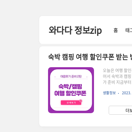
본문 바로가기
와다다 정보zip
홈
태
숙박 캠핑 여행 할인쿠폰 받는 
오늘은 여행 할인
어서 숙박과 캠핑
가 준비 지금부터
기간 6월 여행가
생활정보
2023. 
과 할인쿠폰 비용이
기간 5/30 (화)
한해서 온라인 7만
더보
기) 전국 숙박 할