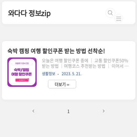
본문 바로가기
와다다 정보zip
숙박 캠핑 여행 할인쿠폰 받는 방법 선착순!
오늘은 여행 할인쿠폰 중에 ｜ 교통 할인쿠폰50%
받는 방법 ｜여행코스 추천받는 방법 ｜ 이어서 숙
박과 캠핑 여행 할인 쿠폰 지급 시기와 쿠폰 정보에
생활정보
2023. 5. 21.
대해서 알려드리겠습니다. 여름 휴가 준비 지금부
터 할인 받고 갓성비 살려 준비하세요! 숙박 할인쿠
더보기 ››
폰 12개 광역시도 숙박 할인 기간 6월 여행가는 달
기념 숙박 할인쿠폰은 크게 지역편과 전국편 나눠
서 각각 다른 판매기간과 할인쿠폰 비용이 차이가
있으니 참고하시길 바랍니다. 팬매 기간 5/30 (화)
~ 6/1 (목) 사용 기간 5/30 (화) ~ 7/14 (금) 혜택 숙
1
박 50,000원 할인 할인쿠폰 적용 조건 12개 지자
체 지역에 한해서 온라인 7만원 이상 상품 예약시
쿠폰 제공 *12개 지자체 추천 여행지 (추천 코스 둘
러보기) 전국 숙박 할인 프로모션..