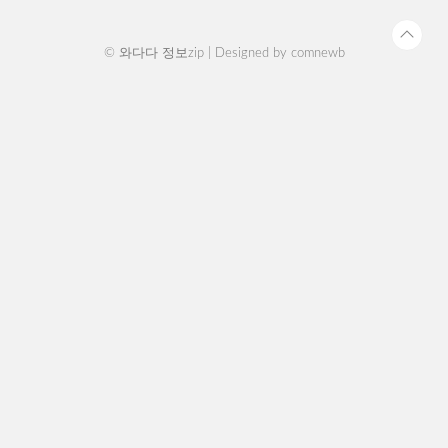
전되거나 과방전..
© 와다다 정보zip | Designed by
comnewb