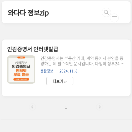
본문 바로가기
와다다 정보zip
인감증명서 인터넷발급
인감증명서는 부동산 거래, 계약 등에서 본인을 증
명하는 데 필수적인 문서입니다. 다행히 정부24 웹
사이트를 통해 집에서도 간편하게 발급 가능합니
생활정보
2024. 11. 8.
다. 인감증명서 인터넷발급 하실 분들은 아래에서
다운 받아주세요!👉🏻인감증명서 인터넷발급하기인
더보기 ››
감증명서 필요한 이유인감증명서는 특정 인감 도장
이 본인의 것임을 증명하는 공적 문서로, 부동산 거
래, 계약 체결, 공증 서류 작성 시 사용됩니다.인감
증명서 인터넷 발급 방법인감증명서 인터넷발급 절
차1.정부24 접속 및 로그인: 공인인증서나 휴대폰
1
인증을 통해 본인 확인.👉🏻정부24 홈페이지 바로가
기2. 서비스 검색: '인감증명서'를 검색해 관련 페
이지로 이동3.발급 신청: 필요한 정보를 입력 후 발
급 신청.4.결제: 소정의 수수료를 전자결제 방식으