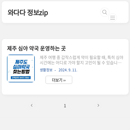
본문 바로가기
와다다 정보zip
제주 심야 약국 운영하는 곳
제주 여행 중 갑작스럽게 약이 필요할 때, 특히 심야
시간에는 어디로 가야 할지 고민이 될 수 있습니다.
이 글에서는 제주 심야 약국 정보를 통해 응급 상황
생활정보
2024. 9. 11.
에서도 안심할 수 있는 방법을 소개합니다. 특히 검
색 결과만 믿지 마시고 마지막 꿀팁까지 꼭 확인해
더보기 ››
주셔서 헛걸음 하는 일을 방지해 주세요~제주 심야
약국이 필요한 이유제주도는 관광지로 유명하지
만, 심야 시간에 문을 연 약국을 찾는 것은 쉽지 않
습니다. 특히 여행 중인 경우, 약국을 미리 알아두
는 것이 매우 중요합니다. 제주 심야 약국은 이러한
1
문제를 해결해 줄 수 있는 필수 정보입니다. 심야에
열려 있는 약국을 찾으면 응급 상황에서도 빠르게
대응할 수 있습니다.👉🏻지도로 제주 심야 약국 찾기
제주 심야 약국 대표지점제주대학교 약국--밤 10시