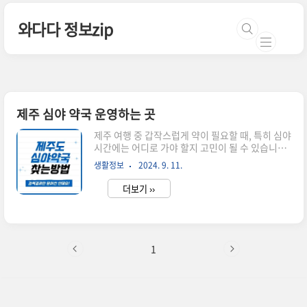
본문 바로가기
와다다 정보zip
제주 심야 약국 운영하는 곳
제주 여행 중 갑작스럽게 약이 필요할 때, 특히 심야
시간에는 어디로 가야 할지 고민이 될 수 있습니다.
이 글에서는 제주 심야 약국 정보를 통해 응급 상황
생활정보
2024. 9. 11.
에서도 안심할 수 있는 방법을 소개합니다. 특히 검
색 결과만 믿지 마시고 마지막 꿀팁까지 꼭 확인해
더보기 ››
주셔서 헛걸음 하는 일을 방지해 주세요~제주 심야
약국이 필요한 이유제주도는 관광지로 유명하지
만, 심야 시간에 문을 연 약국을 찾는 것은 쉽지 않
습니다. 특히 여행 중인 경우, 약국을 미리 알아두
는 것이 매우 중요합니다. 제주 심야 약국은 이러한
1
문제를 해결해 줄 수 있는 필수 정보입니다. 심야에
열려 있는 약국을 찾으면 응급 상황에서도 빠르게
대응할 수 있습니다.👉🏻지도로 제주 심야 약국 찾기
제주 심야 약국 대표지점제주대학교 약국--밤 10시