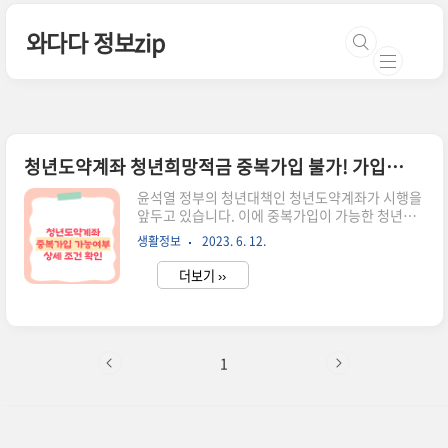
본문 바로가기
와다다 정보zip
청년도약계좌 청년희망적금 중복가입 불가! 가입하려면?
윤석열 정부의 청년대책인 청년도약계좌가 시행을
앞두고 있습니다. 이에 중복가입이 가능한 청년정
책과 불가능한 정책 내용에 대해서 살펴보겠습니
생활정보
2023. 6. 12.
다. 앞서 청년도약계좌 은행별 최종금리 확인은 은
행연합회 홈페에서 확인할 수 있으니 참고해 주세
더보기 ››
요. 청년도약계좌 가입조건 > 청년도약계좌 최종금
리 > 청년도약계좌 청년희망적금 중복가입 여부 결
론적으로 청년희망적금은 중복가입할 수 없습니
다. 가입하기 위해서는 청년희망적금이 만기된 이
후 순차 가입이 가능합니다. 혹은 만기가 아직 멀었
1
다면 청년희망적금을 중도해지할 경우 가입 가능합
니다. 만약 중도해지한다면 이자 소득세 비과세혜
택, 저축 장려금을 받을 수 없어서 해지하기 전에 청
년도약계좌와 청년희망적금 혜택 비교하고 어느 방