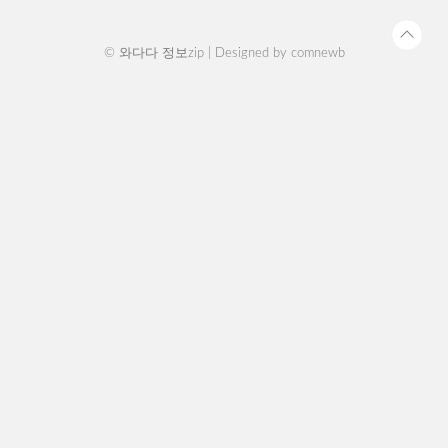
법이 더 본인에게 이득인지 확인 후 진행하시길 바
랍니..
© 와다다 정보zip | Designed by
comnewb