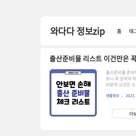
본문 바로가기
와다다 정보zip
홈
태
출산준비물 리스트 이건만은 꼭
출산준비물 준비해
보니 꼭 있어야 
러분의 시간은 소
게 정리해서 알려
생활정보
2023. 
필요하시면 보셔요
가 갈릴 수 있으
에 출산가방 체크
더보
으로는 6가지로 