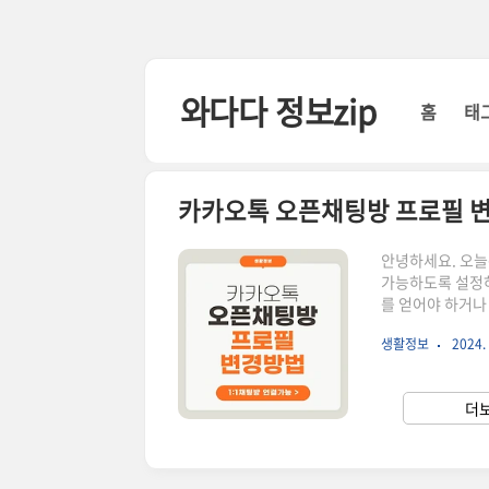
본문 바로가기
와다다 정보zip
홈
태
카카오톡 오픈채팅방 프로필 변경
안녕하세요. 오늘
가능하도록 설정하
를 얻어야 하거나
:) 익명을 유지하
생활정보
2024. 
객센터 자주묻는 
먼저 카카오톡을 실
면 내가 운영하는
더보
이미지 처럼 + 버