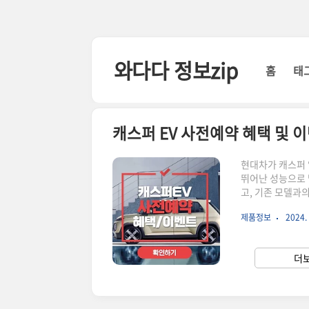
본문 바로가기
와다다 정보zip
홈
태
캐스퍼 EV 사전예약 혜택 및 
현대차가 캐스퍼 
뛰어난 성능으로 
고, 기존 모델과
배터리: 49kWh
제품정보
2024. 
만 원디자인: 블랙
스터, 천연가죽 스
격표 확인 >기존
더보
용 기능과 주행 