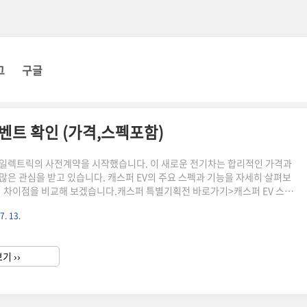
그
구글
이벤트 확인 (가격,스펙포함)
일렉트릭의 사전계약을 시작했습니다. 이 새로운 전기차는 합리적인 가격과
많은 관심을 받고 있습니다. 캐스퍼 EV의 주요 스펙과 기능을 자세히 살펴보
의 차이점을 비교해 보겠습니다.캐스퍼 특별기획전 바로가기>캐스퍼 EV 스펙
 리튬 이온 배터리주행거리: 1회 충전 시 315km가격: 세제 혜택 적용 시 2990
7. 13.
 하이그로시 라디에이터 그릴, LED 주간주행등내부: 10.25인치 디지털 클러
티어링 휠주행 보조 기능: 전방 충돌 방지 보조, 차로 유지 보조 등옵션별 가
 모델과 차이점캐스퍼 EV는 기존 모델과 외관 디자인을 공유하지만, 전기차 전
기 ››
보조 시스템이 추가되었습니다. 배터리와..