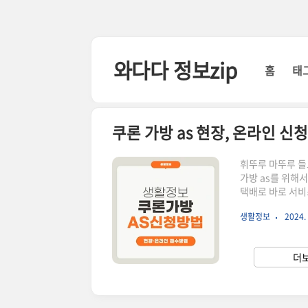
본문 바로가기
와다다 정보zip
홈
태
쿠론 가방 as 현장, 온라인 신
휘뚜루 마뚜루 들
가방 as를 위해
택배로 바로 서비
수거요청하고 수선
생활정보
2024. 
니다.코오롱몰 홈
저 코오롱 홈페이
항목과 수선 내용
더보
닿기가 어려워서 문