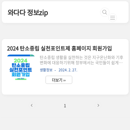
본문 바로가기
와다다 정보zip
2024 탄소중립 실천포인트제 홈페이지 회원가입
탄소중립 생활을 실천하는 것은 지구온난화와 기후
변화에 대응하기위해 정부에서는 국민들이 쉽게 참
여할 수 있도록 탄소중립포인트제를 운영하고 있습
생활정보
2024. 2. 27.
니다. 중단되었다가 2024년 다시 신규 회원가입을
받고 있으니 이번에는 놓치지 말고 회원가입하셔서
더보기 ››
최대 7만원 인센티브를 돌려받으시길 바랍니다. 탄
소중립 실천포인트제 신청 > 탄소중립 실천포인트
제란? 이 제도는 개인, 가정, 기업이 탄소배출량을
줄이기 위한 활동을 할 때 포인트를 부여하고, 이 포
인트를 환경친화적인 제품이나 서비스 구매에 사용
1
할 수 있게 합니다. 에너지 절약, 자원 재활용, 대중
교통 이용 증대 등의 활동을 통해 이루어집니다. 탄
소중립 실천포인트제 신청방법 탄소 중립 실천포인
트 홈페이지에 접속하여 우선 회원가입하면 동시에