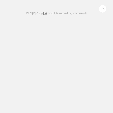
시 드림나래 지원..
© 와다다 정보zip | Designed by
comnewb