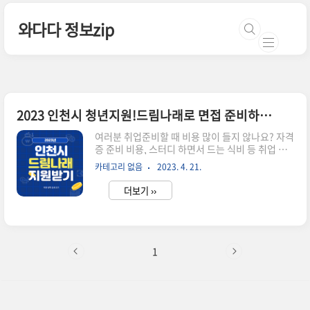
본문 바로가기
와다다 정보zip
2023 인천시 청년지원!드림나래로 면접 준비하는 법
여러분 취업준비할 때 비용 많이 들지 않나요? 자격
증 준비 비용, 스터디 하면서 드는 식비 등 취업 준
비생에게는 부담이 되는 상황입니다. 반갑게도
카테고리 없음
2023. 4. 21.
2023년 인천시에서 면접용 정장서비스를 지원하
는 드림나래 서비를 확대해서 지원한다고 합니다.
더보기 ››
지원 대상에 선정됐더라도 예산 소진 시 조기 마감
될 수 있다고 하니 아직 신청 안 하셨다면 서둘러주
세요! 올해 2023년 인천시 드림나래는 추가로 면
접 이미지 컨설팅 서비스까지 추가됐습니다. 면접
일정이 확정됐다면 정장도 빌리고 이미지까지 점검
1
해 보시면 좋겠습니다. 2023 인천시 드림나래 대상
자 모집 내용 ■ 지원 대상 : 신청일 기준 인천시에
거주하는 만 18세 ~ 39세 청년 (고교 졸업 예정자
도 지원 대상자 포함) ■ 지원 내용: 작년보다 인천