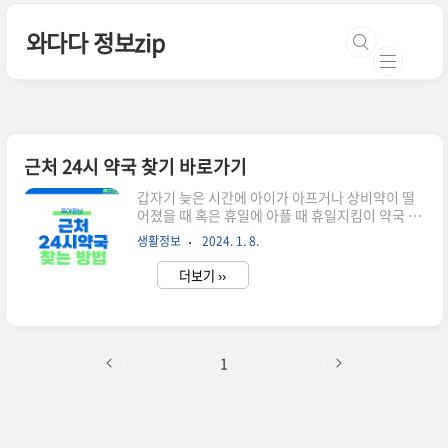
본문 바로가기
와다다 정보zip
근처 24시 약국 찾기 바로가기
갑자기 늦은 시간에 아이가 아프거나 상비약이 떨
어졌을 때 혹은 휴일에 아플 때 휴일지킴이 약국 서
비스통해 현재 운영 중인 약국을 찾아볼 수 있습니
생활정보
2024. 1. 8.
다. 지금 이 글을 보시는 분들도 위급한 상황에서 근
처 24시 약국 찾는 분일 텐데요. 빨리 검색하실 수
더보기 ››
있게 24시 약국 찾기 사이트 링크 바로 아래 남겨두
겠습니다. >> 근처 24시 약국 바로찾기 다만 검색
하고 바로 갔다가 낭패본 경험이 있어서 제 경험담
까지 참고하셔서 헛걸음 하는 일 없으시길 바랍니
다. 만약 상태가 위중하다면 대학병원 응급실 가시
1
는 게 제일 좋은데요. 소아전문의 있는 대학병원 리
스트 확인하고 가세요! >> 전국 소아응급실 리스트
지역별 심야약국 리스트 대한약사회에서 공식적으
로 지역별 공공심야약국 리스트를 볼 수 있게 공유