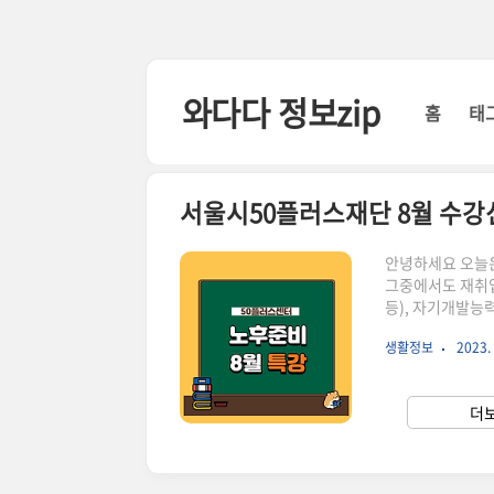
본문 바로가기
와다다 정보zip
홈
태
서울시50플러스재단 8월 수강
안녕하세요 오늘은
그중에서도 재취업
등), 자기개발능
인에게 맞는 교육
생활정보
2023. 
교육 신청해서 탄
서울시50플러스재
캠퍼스에서 미리 
더보
설계, 직업능력개발