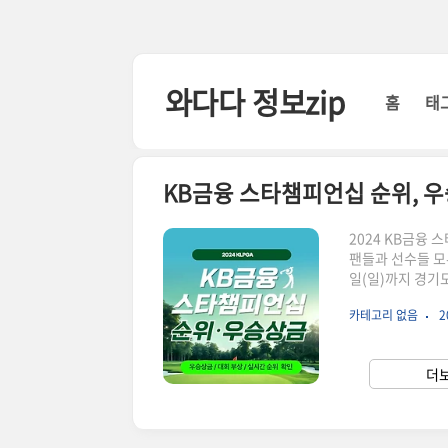
본문 바로가기
와다다 정보zip
홈
태
KB금융 스타챔피언십 순위, 
2024 KB금융
팬들과 선수들 모두
일(일)까지 경기도
원과 우승상금 2
카테고리 없음
2
다. 2024 KB
에서 보실 수 있
해서 보실 수 있
더보
십 순위를 지켜봐 