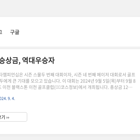
그
구글
우승상금, 역대우승자
 스타챔피언십은 시즌 스물두 번째 대회이자, 시즌 네 번째 메이저 대회로서 골프
에게 큰 기대를 모으고 있습니다. 이 대회는 2024년 9월 5일(목)부터 9월 8
 이천 블랙스톤 이천 골프클럽(👉🏻코스정보)에서 개최됩니다. 총상금 12억
억 1천6백만 원을 두고 선수들은 나흘간 치열한 경쟁을 펼칠 예정입니
024. 9. 4.
금융 스타챔피언십 생중계 KB금융 챔피언십은 네이버 골프채널과 SBS 골프 채널
습니다. KB금융 챔피언십 갤러리로 참석하시면 다양한 이벤트도 있고 더 몰입
지만, 시간이 안되시는 경우 생중계로 대신해서 실시간 변하는 KB금융 챔피언
기 ››
보세요!2024 KB금융 스타챔피언십 ..