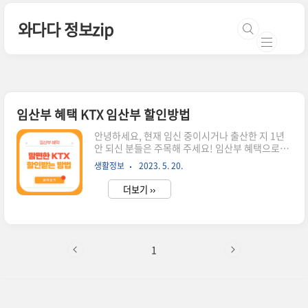
본문 바로가기
와다다 정보zip
임산부 혜택 KTX 임산부 할인방법
안녕하세요, 현재 임신 중이시거나 출산한 지 1년
안 되신 분들은 주목해 주세요! 임산부 혜택으로
KTX 임산부 할인 받는 방법을 알려드리겠습니다.
생활정보
2023. 5. 20.
코레일 회원가입이 되어 있어야 가능해서 아직 가
입 안 하신 분들은 코레일 회원가입 먼저 하시고 따
더보기 ››
라해 주세요! 코레일 회원가입 > 혜택 내용과 이용
방법 KTX 임산부 할인 (맘편한KTX) 이용 기간 신
청일로부터 출산 예정일 +1년까지 이용 가능 혜택
내용 KTX 특실좌석을 일반 좌석 가격으로 이용 가
능 이용 방법 코레일 회원가입 필수 > 정부 24 임산
1
부 등록 > 맘편한 KTX 등록 후 이용 *코레일 회원가
입 (바로가기) *정부24 등록 (바로가기) *정부 24
맘편한 임산부 서비스 등록 시 코레일 회원번호를
필수로 작성해야 해서 코레일 회원가입을 먼저하고