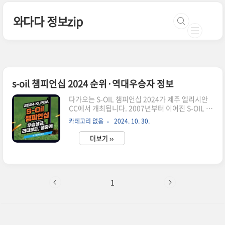
본문 바로가기
와다다 정보zip
s-oil 챔피언십 2024 순위·역대우승자 정보
다가오는 S-OIL 챔피언십 2024가 제주 엘리시안
CC에서 개최됩니다. 2007년부터 이어진 S-OIL 챔
피언십은 매년 제주 자연을 배경으로 수준 높은 경
카테고리 없음
2024. 10. 30.
기를 선사하며, 올해도 S-OIL 챔피언십 2024로 팬
들을 맞이할 준비를 마쳤습니다. 대회 일정, 상금,
더보기 ››
출전 선수 등 S-OIL 챔피언십 2024에 대한 모든 정
보를 지금 확인해보세요.대회 실시간 순위 리더보
드S-Oil 챔피언십 2024 대회 개요S-OIL 챔피언십
2024는 10월 31일(목)부터 11월 3일(일)까지 제
주 엘리시안 CC에서 개최됩니다. 이번 대회는 총상
1
금 9억 원, 우승 상금 1억 6천2백만 원이 걸린 만큼
선수들의 열띤 경쟁이 예상됩니다. 디펜딩 챔피언
인 성유진과 상금 1위 윤이나가 불참 (👉🏻윤이나 불
참 이유와 예상전망..