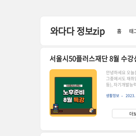
본문 바로가기
와다다 정보zip
홈
태
서울시50플러스재단 8월 수강
안녕하세요 오늘은
그중에서도 재취업
등), 자기개발능
인에게 맞는 교육
생활정보
2023. 
교육 신청해서 탄
서울시50플러스재
캠퍼스에서 미리 
더보
설계, 직업능력개발