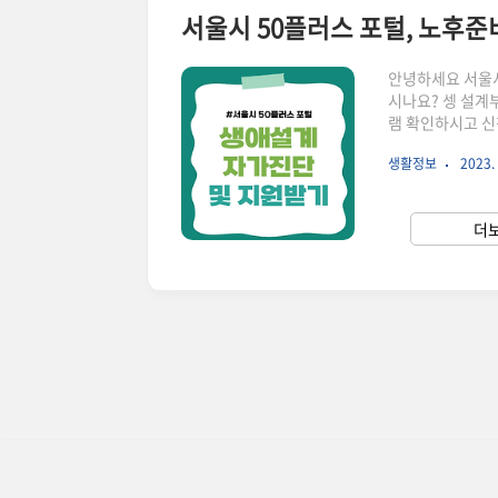
서울시 50플러스 포털, 노후
안녕하세요 서울시
시나요? 셍 설계
램 확인하시고 신청
스 재단은 40대 
생활정보
2023. 
서비스를 지원하고
제공하면서 노후 
50 플러스 포털
더보
애설계 자가진단 