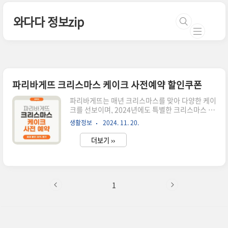
본문 바로가기
와다다 정보zip
파리바게뜨 크리스마스 케이크 사전예약 할인쿠폰
파리바게뜨는 매년 크리스마스를 맞아 다양한 케이
크를 선보이며, 2024년에도 특별한 크리스마스 케
이크 라인업과 사전 예약 혜택을 준비했습니다. 사
생활정보
2024. 11. 20.
전 예약 시 최대 30%할인되니 꼭 사용해서 저렴하
게 구매하시길 바랍니다!사용가능한 쿠폰 확인
더보기 ››
2024년 파리바게뜨 크리스마스 케이크 사전 예약
일정해피오더 사전 예약: 11.20 ~ 12.19파리바개
트앱: 11.20 ~ 12.19카카오 예약하기, 배달의민
족, 땡겨요 사전예약: 11.25 ~ 12.19파리바게뜨 케
이크 디자인 더보기인기 메뉴는 조기 마감될 수 있
1
으므로, 원하는 케이크를 확보하기 위해 서둘러 예
약하는 것이 좋습니다. 파리바게트 앱에서 구매 시
기본적으로 10% 할인 혜택을 받아보실 수 있으니
미리 파리바게트 앱을 다운 받길 추천합니다! 해피