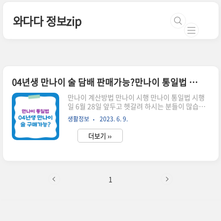
본문 바로가기
와다다 정보zip
04년생 만나이 술 담배 판매가능?만나이 통일법 확인
만나이 계산방법 만나이 시행 만나이 통일법 시행
일 6월 28일 앞두고 헷갈려 하시는 분들이 많습니
다. 이전 포스팅에서 만나이 계산방법과 만나이 계
생활정보
2023. 6. 9.
산기 첨부했으니 참고하시길 바랍니다. 그리고 만
나이 통일법 시행 이후 연나이 개념이 일부 법령에
더보기 ››
유지되고 있어서 한동안 혼란이 예상되는 분위기인
데요. 그게 바로 04년생 만나이 술 담배 구매 여부
와 관련 있습니다. 아래에서 자세히 설명해 드릴게
요! 04년생 만나이 술담배 판매 여부 결론부터 말
하면 만나이 통일법 이후에도 술 담배 판매는 청소
1
년보호법이 적용되어 그대로 연나이 기준이 적용됩
니다. 청보호법에서 청소년 범위는 만 19세 미만을
의미합니다. 하지만 만 19세가 되는 해의 1월 1일
을 맞이한 사람은 제외합니다. 그래서 올해 연나이