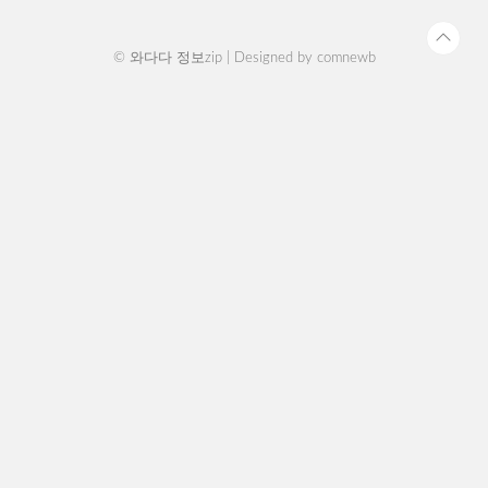
만 19세가 되는 04년생..
© 와다다 정보zip | Designed by
comnewb