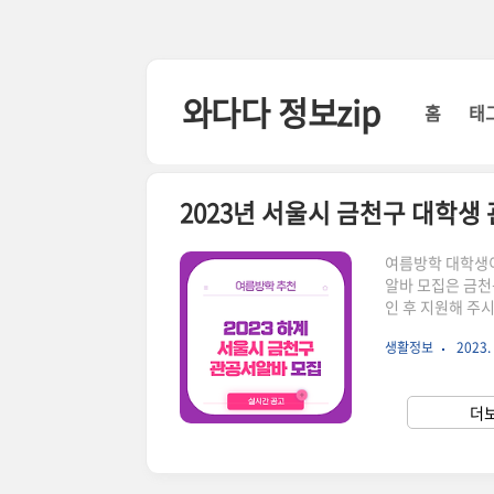
본문 바로가기
와다다 정보zip
홈
태
2023년 서울시 금천구 대학생
여름방학 대학생이
알바 모집은 금천
인 후 지원해 주시
2023 서울시 
생활정보
2023. 
점 참고해 주시길
구에 주민등록 등록된
발 인원 우선 선발
더보
로 지정된 자 또는