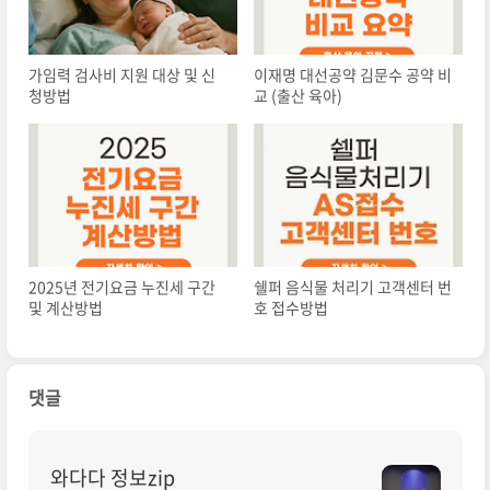
가임력 검사비 지원 대상 및 신
이재명 대선공약 김문수 공약 비
청방법
교 (출산 육아)
2025년 전기요금 누진세 구간
쉘퍼 음식물 처리기 고객센터 번
및 계산방법
호 접수방법
댓글
와다다 정보zip